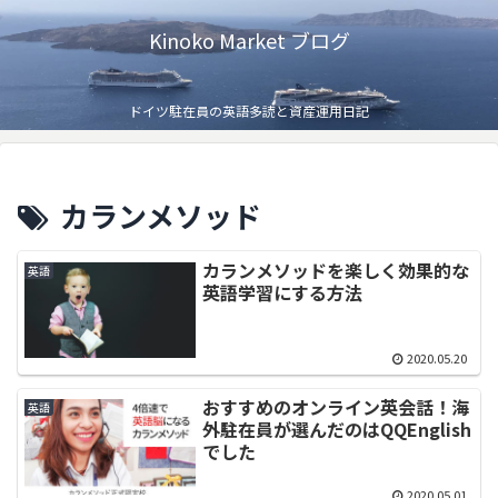
Kinoko Market ブログ
ドイツ駐在員の英語多読と資産運用日記
カランメソッド
カランメソッドを楽しく効果的な
英語
英語学習にする方法
2020.05.20
おすすめのオンライン英会話！海
英語
外駐在員が選んだのはQQEnglish
でした
2020.05.01