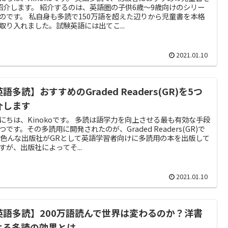
紹介します。 紹介するのは、英語圏の子供6歳～9歳向けのシリー
のです。 私自身も多読で150万語を超えた辺りから児童書を本格
取り入れました。試験英語には出てこ...
2021.01.10
語多読】おすすめのGraded Readers(GR)を5つ
介します
にちは、Kinokoです。 多読は語学力を向上させる最も有効な手段
つです。その多読用に開発されたのが、Graded Readers(GR)で
 色んな出版社がGRとして英語学習者向けに多読用の本を出版して
すが、出版社によってそ...
2021.01.10
英語多読】200万語読んで世界は変わるのか？洋書
よる多読の効果とは