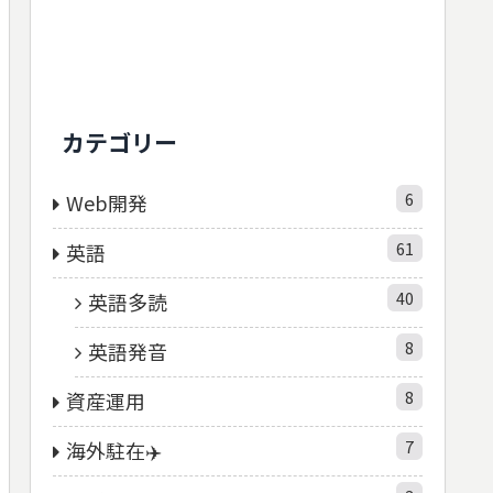
カテゴリー
6
Web開発
61
英語
40
英語多読
8
英語発音
8
資産運用
7
海外駐在✈️