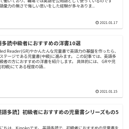
て働いており、職場では英語を公用語として使っているのです
語彙力の無さで悔しい思いをした経験が多々ありま...
2021.01.17
語多読中級者におすすめの洋書10選
aded Reader(GR)やかんたんな児童書で英語力の基盤を作ったら、
ステージである児童書(中級)に進みます。 この記事では、英語多
級者の方におすすめの洋書を紹介します。 具体的には、 GRや児
(初級)にてある程度の語...
2021.01.15
英語多読】初級者におすすめの児童書シリーズもの5
にちは、Kinokoです。 英語多読で、初級者におすすめの児童書を