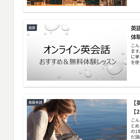
英
英語
体
こん
ます
に挙
を使
【
英語多読
【2
こん
とめ
の1
だ語数