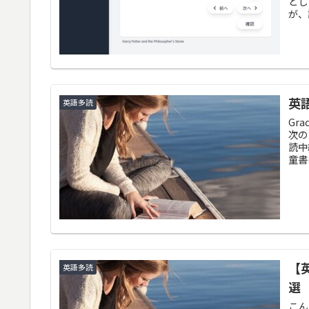
とし
が、
英
英語多読
Gr
次の
読中
童書
【
英語多読
選
こん