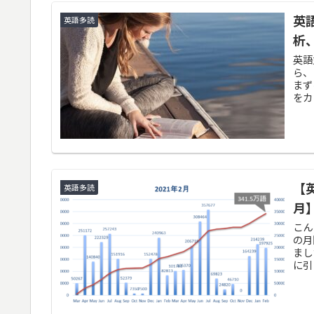
英
英語多読
析
英語
ら、
まず
をカ
【
英語多読
月
こん
の月
まし
に引き