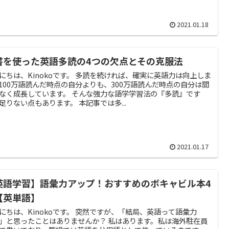
2021.01.18
書を使った英語多読の4つの欠点とその克服法
にちは、Kinokoです。 多読を続ければ、確実に英語力は向上しま
100万語読んだ時点の自分よりも、300万語読んだ時点の自分は間
なく成長しています。 そんな強力な語学学習法の『多読』です
足りない点もあります。 本記事では多...
2021.01.17
英語学習】語彙力アップ！おすすめのボキャビル本4
【英単語】
にちは、Kinokoです。 突然ですが、「結局、英語って語彙力
」と思ったことはありませんか？ 私はあります。私は海外駐在員