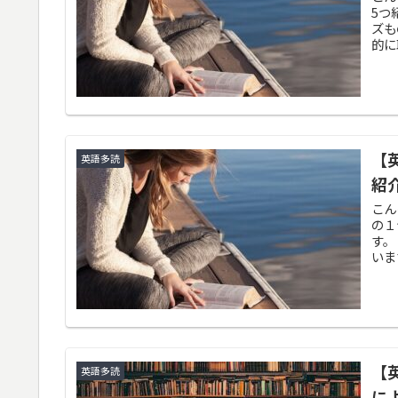
5つ
ズも
的に
【英
英語多読
紹
こん
の１
す。
いま
【
英語多読
に