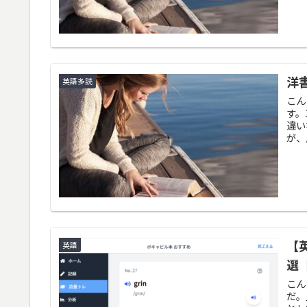
洋
英語多読
こん
す。
違い
が、
【
英語
選
こん
だ。