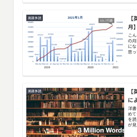
【
英語多読
月
こん
の月
にな
思っ
【
英語多読
に
洋書
めて
を読
が見