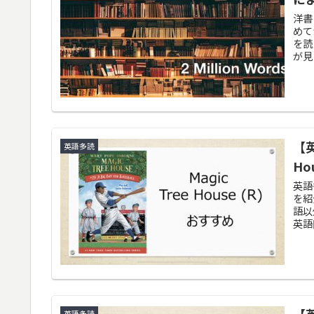
洋書
めて
を読
が見
【
英語多読
Ho
英語多
を紹
語以
英語
【
英語多読