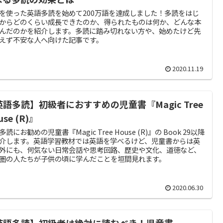
を使った英語多読を始めて200万語を達成しました！多読をはじ
からどのくらい成長できたのか、得られたものは何か、どんな本
んだのかを紹介します。多読に踏み切れない方や、始めたけど先
えず不安な人へ向けた記事です。
2020.11.19
英語多読】初級者におすすめの児童書『Magic Tree
use (R)』
読にお勧めの児童書『Magic Tree House (R)』の Book 29以降
介します。英語学習教材では英語を学べるけど、児童書からは英
外にも、何気ない日常会話や思考回路、歴史や文化、道徳など、
圏の人たちが子供の頃に学んだことを垣間見れます。
2020.06.30
英語多読】初級者は絶対に読むべき！児童書