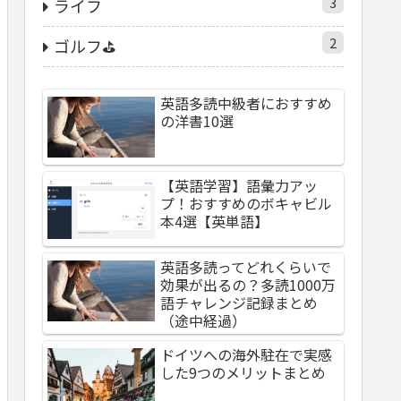
3
ライフ
2
ゴルフ⛳️
英語多読中級者におすすめ
の洋書10選
【英語学習】語彙力アッ
プ！おすすめのボキャビル
本4選【英単語】
英語多読ってどれくらいで
効果が出るの？多読1000万
語チャレンジ記録まとめ
（途中経過）
ドイツへの海外駐在で実感
した9つのメリットまとめ