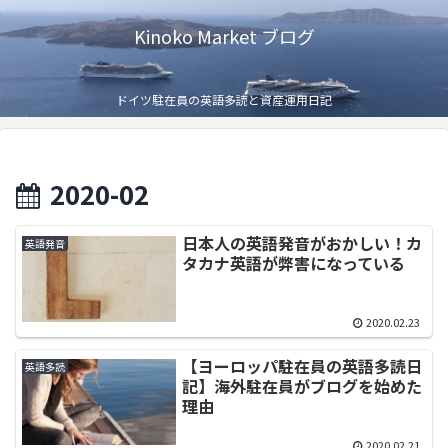
Kinoko Market ブログ
ドイツ駐在員の英語多読と資産運用日記
2020-02
日本人の英語発音がおかしい！カ
英語発音
タカナ英語が弊害になっている
2020.02.23
【ヨーロッパ駐在員の英語多読日
英語多読
記】海外駐在員がブログを始めた
理由
2020.02.21