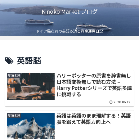
Kinoko Market ブログ
ドイツ駐在員の英語多読と資産運用日記
英語脳
ハリーポッターの原書を辞書無し
英語多読
日本語変換無しで読む方法 –
Harry Potterシリーズで英語多読
に挑戦する
2020.06.12
英語は英語のまま理解する！英語
英語多読
脳を鍛えて英語力向上へ