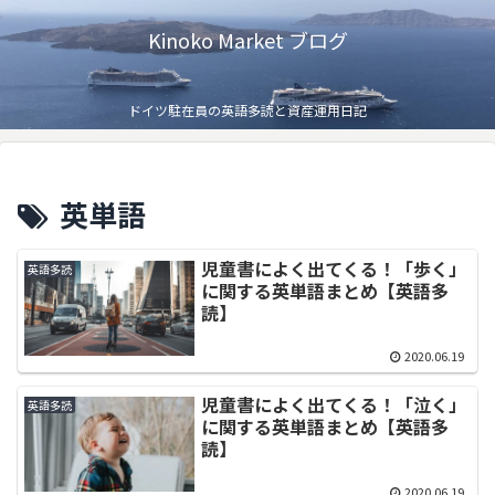
Kinoko Market ブログ
ドイツ駐在員の英語多読と資産運用日記
英単語
児童書によく出てくる！「歩く」
英語多読
に関する英単語まとめ【英語多
読】
2020.06.19
児童書によく出てくる！「泣く」
英語多読
に関する英単語まとめ【英語多
読】
2020.06.19