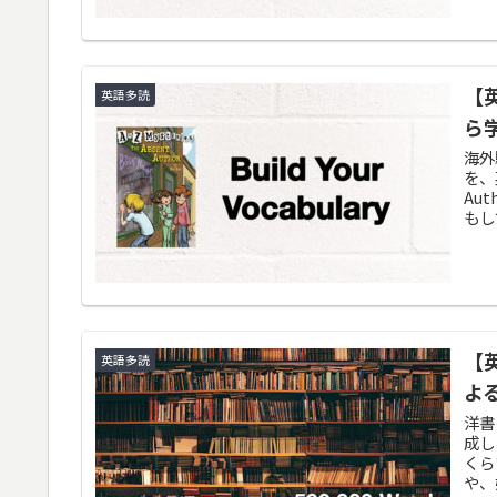
【英
英語多読
ら
海外
を、英
Au
もし
【
英語多読
よ
洋書
成し
くら
や、