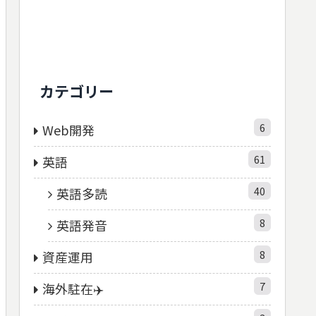
カテゴリー
6
Web開発
61
英語
40
英語多読
8
英語発音
8
資産運用
7
海外駐在✈️