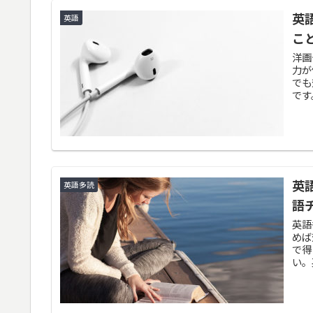
英
英語
こ
洋画
力が
でも
です
をつ
英
英語多読
語
英語
めば
で得
い。