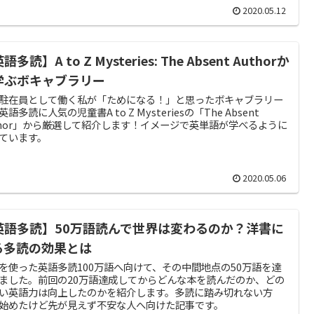
2020.05.12
語多読】A to Z Mysteries: The Absent Authorか
学ぶボキャブラリー
駐在員として働く私が「ためになる！」と思ったボキャブラリー
語多読に人気の児童書A to Z Mysteriesの「The Absent
thor」から厳選して紹介します！イメージで英単語が学べるように
ています。
2020.05.06
英語多読】50万語読んで世界は変わるのか？洋書に
る多読の効果とは
を使った英語多読100万語へ向けて、その中間地点の50万語を達
ました。前回の20万語達成してからどんな本を読んだのか、どの
い英語力は向上したのかを紹介します。多読に踏み切れない方
始めたけど先が見えず不安な人へ向けた記事です。