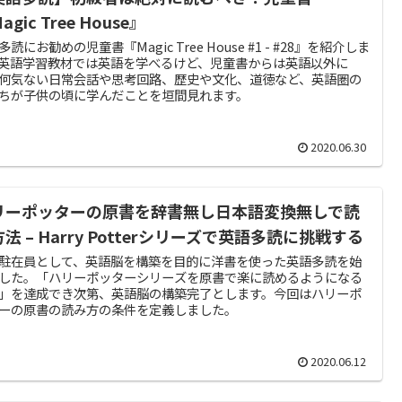
agic Tree House』
多読にお勧めの児童書『Magic Tree House #1 - #28』を紹介しま
英語学習教材では英語を学べるけど、児童書からは英語以外に
何気ない日常会話や思考回路、歴史や文化、道徳など、英語圏の
ちが子供の頃に学んだことを垣間見れます。
2020.06.30
リーポッターの原書を辞書無し日本語変換無しで読
法 – Harry Potterシリーズで英語多読に挑戦する
駐在員として、英語脳を構築を目的に洋書を使った英語多読を始
した。「ハリーポッターシリーズを原書で楽に読めるようになる
」を達成でき次第、英語脳の構築完了とします。今回はハリーポ
ーの原書の読み方の条件を定義しました。
2020.06.12