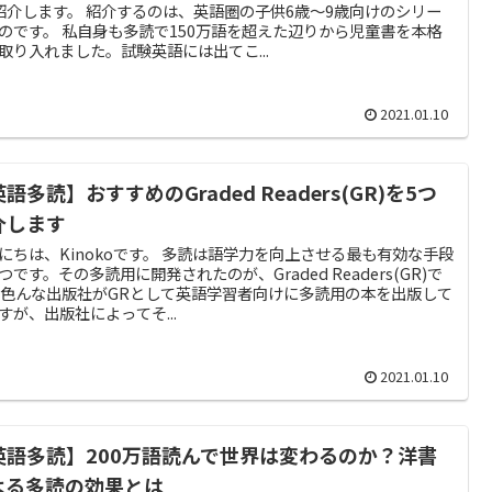
紹介します。 紹介するのは、英語圏の子供6歳～9歳向けのシリー
のです。 私自身も多読で150万語を超えた辺りから児童書を本格
取り入れました。試験英語には出てこ...
2021.01.10
語多読】おすすめのGraded Readers(GR)を5つ
介します
にちは、Kinokoです。 多読は語学力を向上させる最も有効な手段
つです。その多読用に開発されたのが、Graded Readers(GR)で
 色んな出版社がGRとして英語学習者向けに多読用の本を出版して
すが、出版社によってそ...
2021.01.10
英語多読】200万語読んで世界は変わるのか？洋書
よる多読の効果とは