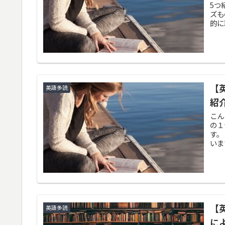
5つ
ズも
的に
【英
英語多読
紹
こん
の１
す。
いま
【
英語多読
に