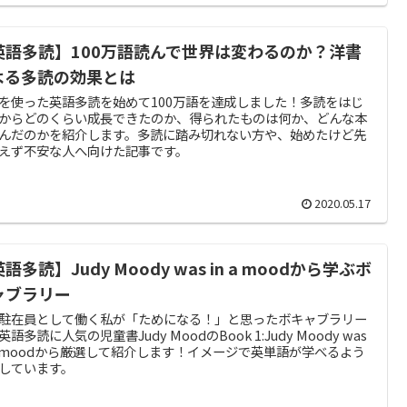
英語多読】100万語読んで世界は変わるのか？洋書
よる多読の効果とは
を使った英語多読を始めて100万語を達成しました！多読をはじ
からどのくらい成長できたのか、得られたものは何か、どんな本
んだのかを紹介します。多読に踏み切れない方や、始めたけど先
えず不安な人へ向けた記事です。
2020.05.17
語多読】Judy Moody was in a moodから学ぶボ
ャブラリー
駐在員として働く私が「ためになる！」と思ったボキャブラリー
語多読に人気の児童書Judy MoodのBook 1:Judy Moody was
 a moodから厳選して紹介します！イメージで英単語が学べるよう
しています。