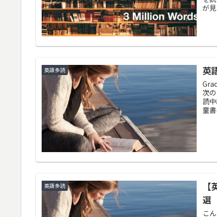
が見
英
英語多読
Gr
次の
読中
童書
【
英語多読
選
こん