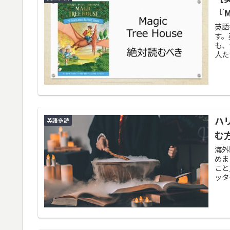
『M
英語
す。
も、
人た
ハ
英語多読
む方
海外
めま
こと
ッタ