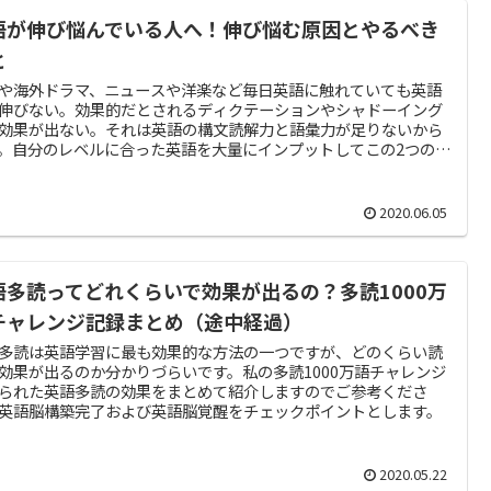
語が伸び悩んでいる人へ！伸び悩む原因とやるべき
と
や海外ドラマ、ニュースや洋楽など毎日英語に触れていても英語
伸びない。効果的だとされるディクテーションやシャドーイング
効果が出ない。それは英語の構文読解力と語彙力が足りないから
。自分のレベルに合った英語を大量にインプットしてこの2つの力
けましょう。
2020.06.05
語多読ってどれくらいで効果が出るの？多読1000万
チャレンジ記録まとめ（途中経過）
多読は英語学習に最も効果的な方法の一つですが、どのくらい読
効果が出るのか分かりづらいです。私の多読1000万語チャレンジ
られた英語多読の効果をまとめて紹介しますのでご参考くださ
英語脳構築完了および英語脳覚醒をチェックポイントとします。
2020.05.22