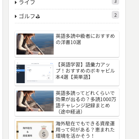
3
ライフ
2
ゴルフ⛳️
英語多読中級者におすすめ
の洋書10選
【英語学習】語彙力アッ
プ！おすすめのボキャビル
本4選【英単語】
英語多読ってどれくらいで
効果が出るの？多読1000万
語チャレンジ記録まとめ
（途中経過）
海外駐在でもできる資産運
用って何がある？恵まれた
環境を活かそう！