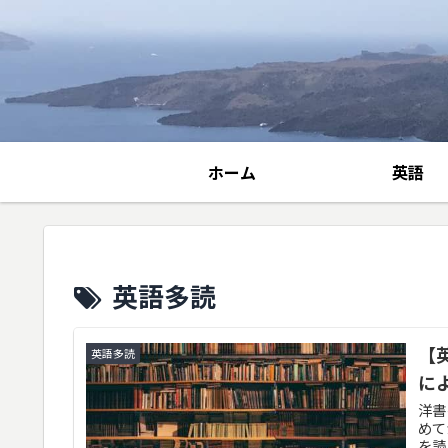
ホーム
英語
英語多読
【
英語多読
に
洋書
めて
を読