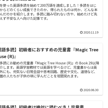
を使った英語多読を始めて200万語を達成しました！多読をはじ
からどのくらい成長できたのか、得られたものは何か、どんな本
んだのかを紹介します。多読に踏み切れない方や、始めたけど先
えず不安な人へ向けた記事です。
2020.11.19
英語多読】初級者におすすめの児童書『Magic Tree
use (R)』
読にお勧めの児童書『Magic Tree House (R)』の Book 29以降
介します。英語学習教材では英語を学べるけど、児童書からは英
外にも、何気ない日常会話や思考回路、歴史や文化、道徳など、
圏の人たちが子供の頃に学んだことを垣間見れます。
2020.06.30
英語多読】初級者は絶対に読むべき！児童書