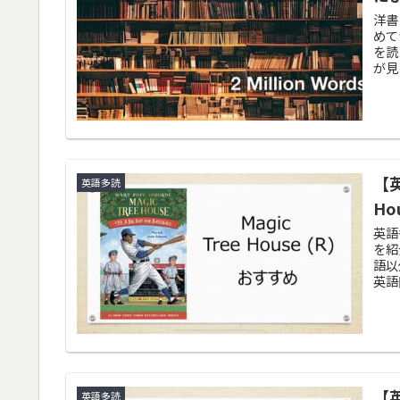
洋書
めて
を読
が見
【
英語多読
Ho
英語多
を紹
語以
英語
【
英語多読