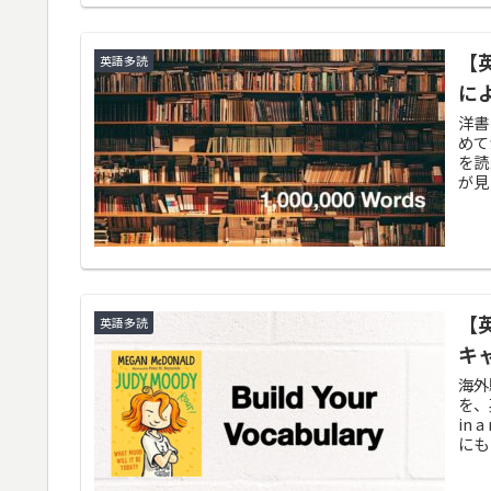
【
英語多読
に
洋書
めて
を読
が見
【英
英語多読
キ
海外
を、英
in
にも